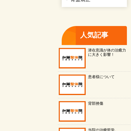
人気記事
潜在意識が体の治癒力
に大きく影響！
患者様について
背部挫傷
当院の治療哲学。