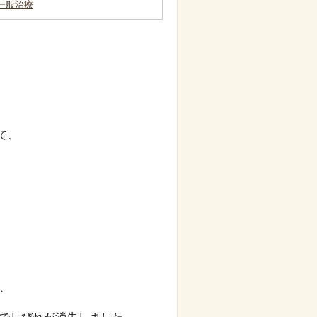
一般治療
て、
、