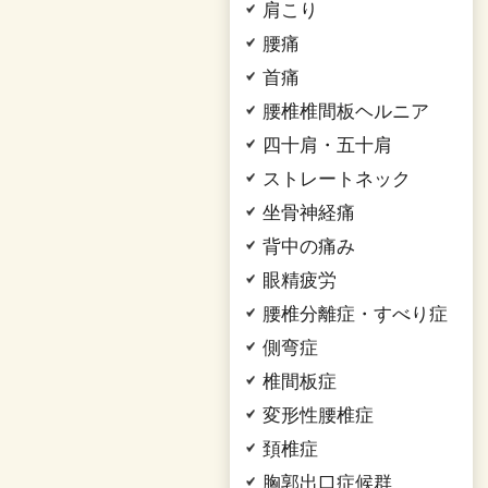
肩こり
腰痛
首痛
腰椎椎間板ヘルニア
四十肩・五十肩
ストレートネック
坐骨神経痛
背中の痛み
眼精疲労
腰椎分離症・すべり症
側弯症
椎間板症
変形性腰椎症
頚椎症
胸郭出口症候群