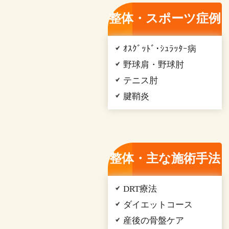
整体・スポーツ症例
ｵｽｸﾞｯﾄﾞ･ｼｭﾗｯﾀｰ病
野球肩・野球肘
テニス肘
腱鞘炎
整体・主な施術手法
DRT療法
ダイエットコース
産後の骨盤ケア