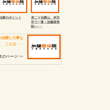
治療のポイント
肩こり治療は、米沢
市で一番！加藤接骨
院へ･･･
の治療に大事な
ことは・・
次のページ >>