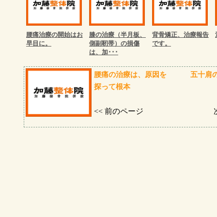
腰痛治療の開始はお
膝の治療（半月板、
背骨矯正、治療報告
早目に。
側副靭帯）の損傷
です。
は、加･･･
腰痛の治療は、原因を
五十肩
探って根本
<< 前のページ