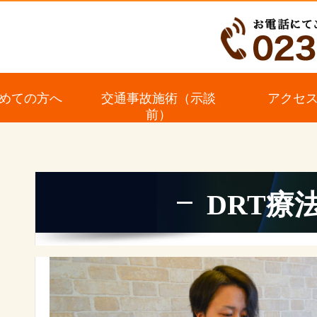
めての方へ
交通事故施術（示談
アクセ
前）
DRT療