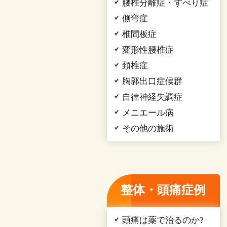
腰椎分離症・すべり症
側弯症
椎間板症
変形性腰椎症
頚椎症
胸郭出口症候群
自律神経失調症
メニエール病
その他の施術
整体・頭痛症例
頭痛は薬で治るのか?