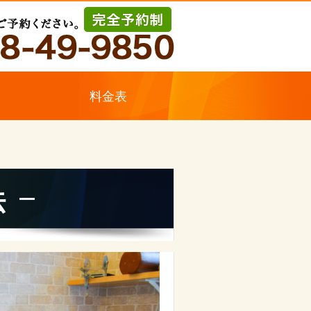
ス
料金表
法