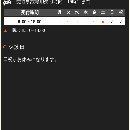
交通事故専用受付時間：19時半まで
受付時間
月
火
水
木
金
土
日
祝
9:00～19:00
○
○
○
○
○
▲
/
/
▲
土曜：8:30～14:00
休診日
日祝がお休みになります。