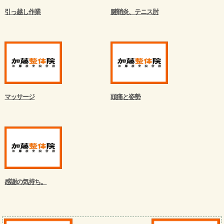
引っ越し作業
腱鞘炎、テニス肘
マッサージ
頭痛と姿勢
感謝の気持ち。