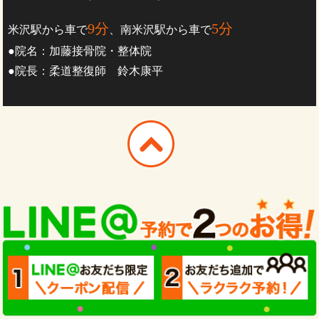
9分
5分
米沢駅から車で
、南米沢駅から車で
●院名：加藤接骨院・整体院
●院長：柔道整復師 鈴木康平