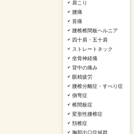
肩こり
腰痛
首痛
腰椎椎間板ヘルニア
四十肩・五十肩
ストレートネック
坐骨神経痛
背中の痛み
眼精疲労
腰椎分離症・すべり症
側弯症
椎間板症
変形性腰椎症
頚椎症
胸郭出口症候群