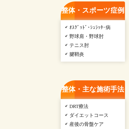
整体・スポーツ症例
ｵｽｸﾞｯﾄﾞ･ｼｭﾗｯﾀｰ病
野球肩・野球肘
テニス肘
腱鞘炎
整体・主な施術手法
DRT療法
ダイエットコース
産後の骨盤ケア