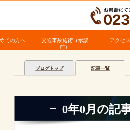
めての方へ
交通事故施術（示談
アクセ
前）
ブログトップ
記事一覧
0年0月の記