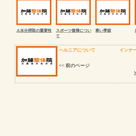
⚠︎水分摂取の重要性
スポーツ復帰につい
寒い季節
て
ヘルニアについて
インナ
<< 前のページ