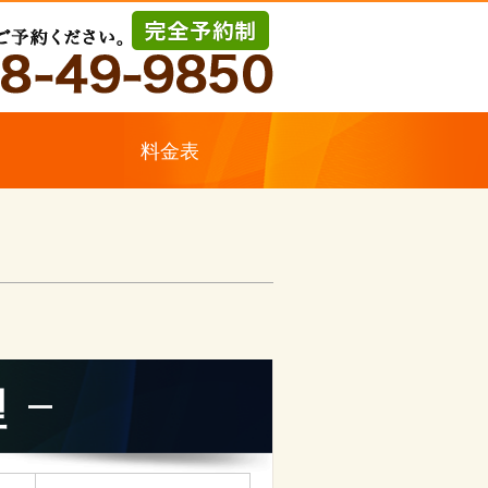
ス
料金表
理