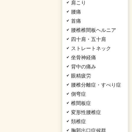
肩こり
腰痛
首痛
腰椎椎間板ヘルニア
四十肩・五十肩
ストレートネック
坐骨神経痛
背中の痛み
眼精疲労
腰椎分離症・すべり症
側弯症
椎間板症
変形性腰椎症
頚椎症
胸郭出口症候群