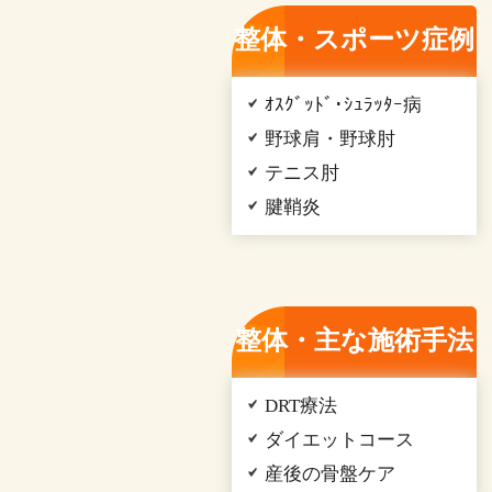
整体・スポーツ症例
ｵｽｸﾞｯﾄﾞ･ｼｭﾗｯﾀｰ病
野球肩・野球肘
テニス肘
腱鞘炎
整体・主な施術手法
DRT療法
ダイエットコース
産後の骨盤ケア