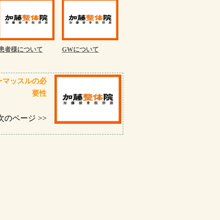
患者様について
GWについて
ーマッスルの必
要性
次のページ >>