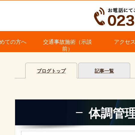
めての方へ
交通事故施術（示談
アクセ
前）
ブログトップ
記事一覧
体調管