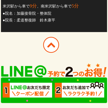
9分
5分
米沢駅から車で
、南米沢駅から車で
●院名：加藤接骨院・整体院
●院長：柔道整復師 鈴木康平