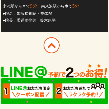
9分
5分
米沢駅から車で
、南米沢駅から車で
●院名：加藤接骨院・整体院
●院長：柔道整復師 鈴木康平