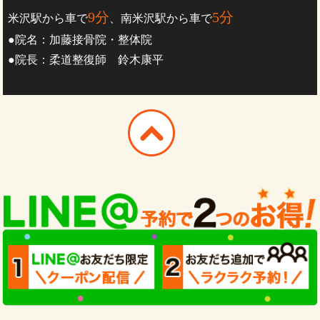
9分
5分
米沢駅から車で
、南米沢駅から車で
●院名：加藤接骨院・整体院
●院長：柔道整復師 鈴木康平