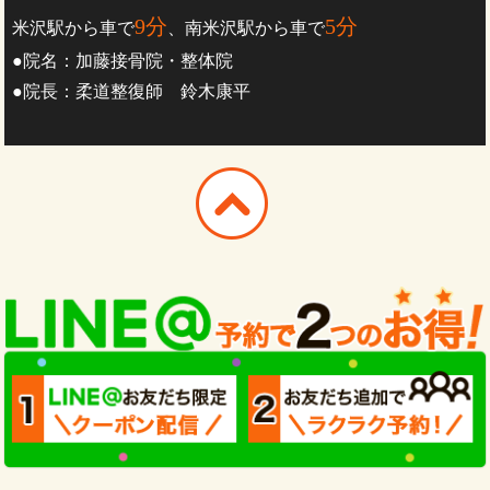
9分
5分
米沢駅から車で
、南米沢駅から車で
●院名：加藤接骨院・整体院
●院長：柔道整復師 鈴木康平