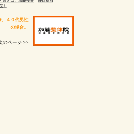
と言えば、加藤接骨
好転反応
院！
療、４０代男性
の場合。
次のページ >>