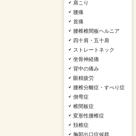
肩こり
腰痛
首痛
腰椎椎間板ヘルニア
四十肩・五十肩
ストレートネック
坐骨神経痛
背中の痛み
眼精疲労
腰椎分離症・すべり症
側弯症
椎間板症
変形性腰椎症
頚椎症
胸郭出口症候群