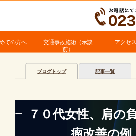
めての方へ
交通事故施術（示談
アクセ
前）
ブログトップ
記事一覧
７０代女性、肩の
瘤改善の例