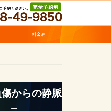
ス
料金表
負傷からの静脈
。