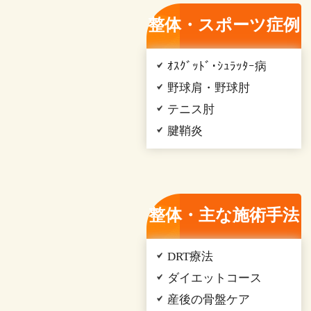
整体・スポーツ症例
ｵｽｸﾞｯﾄﾞ･ｼｭﾗｯﾀｰ病
野球肩・野球肘
テニス肘
腱鞘炎
整体・主な施術手法
DRT療法
ダイエットコース
産後の骨盤ケア