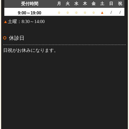
受付時間
月
火
水
木
金
土
日
祝
9:00～19:00
○
○
○
○
○
▲
/
/
▲
土曜：8:30～14:00
休診日
日祝がお休みになります。