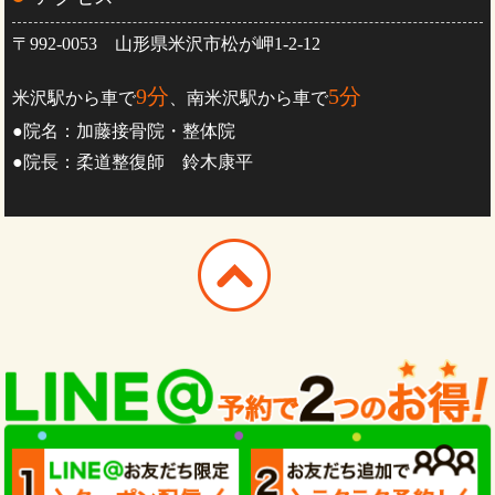
〒992-0053 山形県米沢市松が岬1-2-12
9分
5分
米沢駅から車で
、南米沢駅から車で
●院名：加藤接骨院・整体院
●院長：柔道整復師 鈴木康平