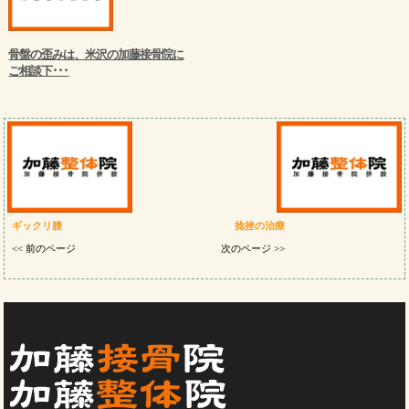
骨盤の歪みは、米沢の加藤接骨院に
ご相談下･･･
ギックリ腰
捻挫の治療
<< 前のページ
次のページ >>