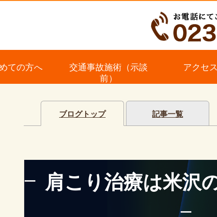
めての方へ
交通事故施術（示談
アクセ
前）
ブログトップ
記事一覧
肩こり治療は米沢