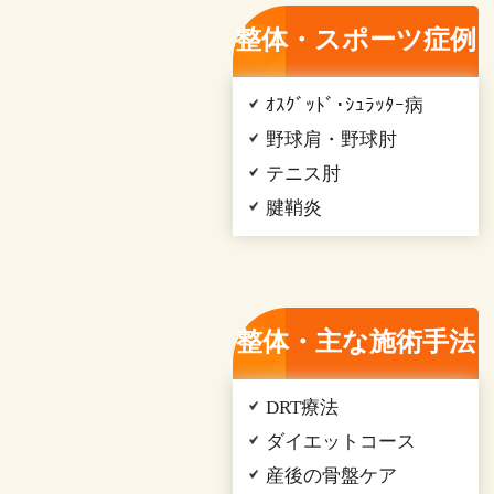
整体・スポーツ症例
ｵｽｸﾞｯﾄﾞ･ｼｭﾗｯﾀｰ病
野球肩・野球肘
テニス肘
腱鞘炎
整体・主な施術手法
DRT療法
ダイエットコース
産後の骨盤ケア