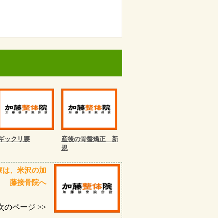
ギックリ腰
産後の骨盤矯正 新
規
療は、米沢の加
藤接骨院へ
次のページ >>