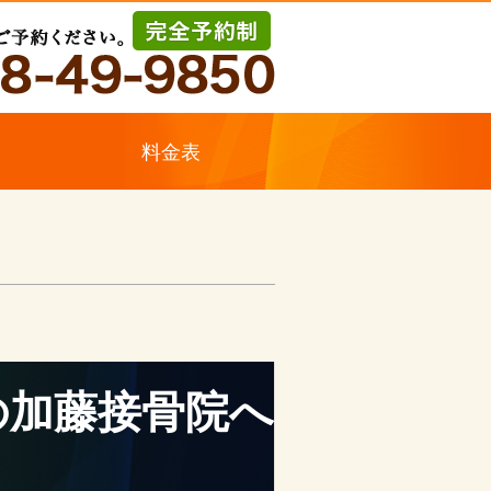
ス
料金表
の加藤接骨院へ