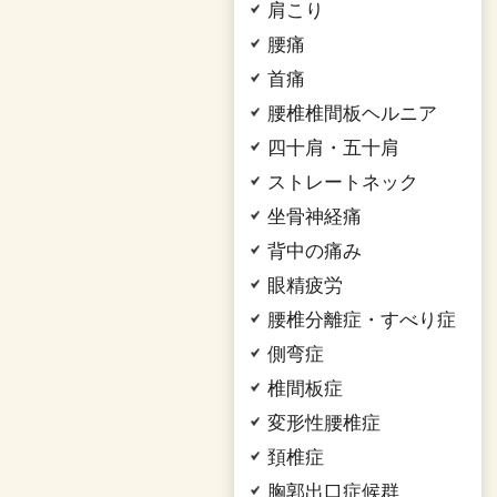
肩こり
腰痛
首痛
腰椎椎間板ヘルニア
四十肩・五十肩
ストレートネック
坐骨神経痛
背中の痛み
眼精疲労
腰椎分離症・すべり症
側弯症
椎間板症
変形性腰椎症
頚椎症
胸郭出口症候群