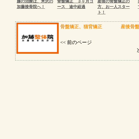
膝の治療は、米沢の
骨盤矯正 ３ヶ月コ
産後の骨盤矯正の
加藤接骨院へ！
ース 途中経過
方、お一人スター
ト！
骨盤矯正、猫背矯正
産後骨盤
<< 前のページ