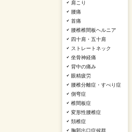
肩こり
腰痛
首痛
腰椎椎間板ヘルニア
四十肩・五十肩
ストレートネック
坐骨神経痛
背中の痛み
眼精疲労
腰椎分離症・すべり症
側弯症
椎間板症
変形性腰椎症
頚椎症
胸郭出口症候群