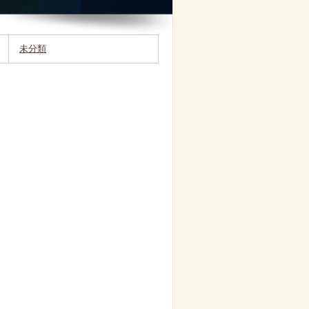
未分類
。