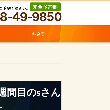
ス
料金表
週間目のsさん