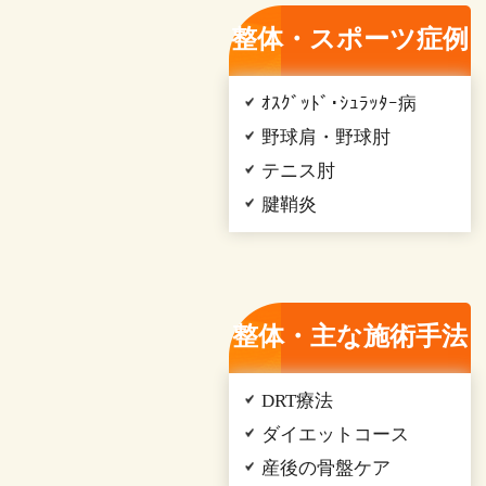
整体・スポーツ症例
ｵｽｸﾞｯﾄﾞ･ｼｭﾗｯﾀｰ病
野球肩・野球肘
テニス肘
腱鞘炎
整体・主な施術手法
DRT療法
ダイエットコース
産後の骨盤ケア