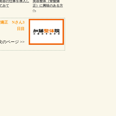
美容の仕事を導入し
美容整体（骨盤矯
てみて
正）に興味のある方
へ
矯正 Nさん3
日目
次のページ >>