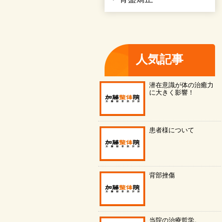
人気記事
潜在意識が体の治癒力
に大きく影響！
患者様について
背部挫傷
当院の治療哲学。