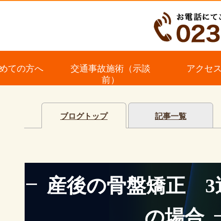
めての方へ
交通事故施術（示談
アクセ
前）
ブログトップ
記事一覧
産後の骨盤矯正 3
の場合