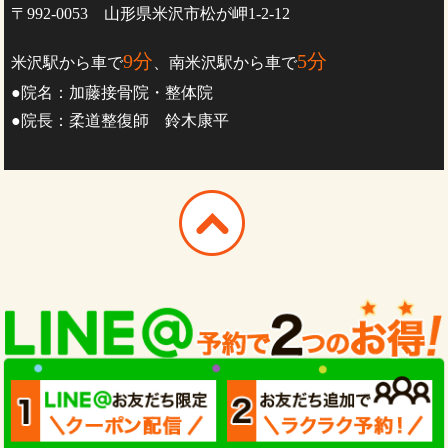
〒992-0053 山形県米沢市松が岬1-2-12
9分
5分
米沢駅から車で
、南米沢駅から車で
●院名：加藤接骨院・整体院
●院長：柔道整復師 鈴木康平