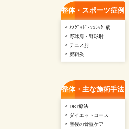
整体・スポーツ症例
ｵｽｸﾞｯﾄﾞ･ｼｭﾗｯﾀｰ病
野球肩・野球肘
テニス肘
腱鞘炎
整体・主な施術手法
DRT療法
ダイエットコース
産後の骨盤ケア