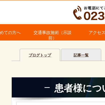
めての方へ
交通事故施術（示談
アクセ
前）
ブログトップ
記事一覧
患者様につ