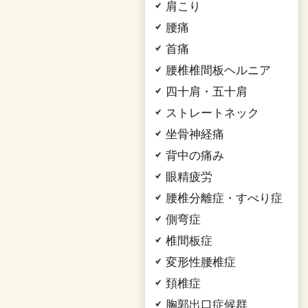
肩こり
腰痛
首痛
腰椎椎間板ヘルニア
四十肩・五十肩
ストレートネック
坐骨神経痛
背中の痛み
眼精疲労
腰椎分離症・すべり症
側弯症
椎間板症
変形性腰椎症
頚椎症
胸郭出口症候群