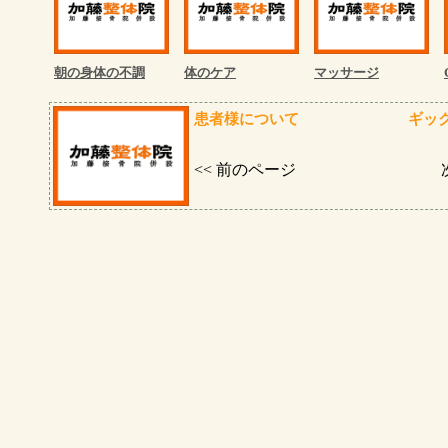
朝の身体の不調
体のケア
マッサージ
患者様について
ギッ
<< 前のページ