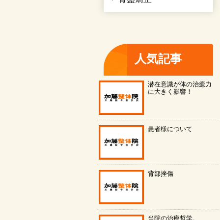
人気記事
潜在意識が体の治癒力
に大きく影響！
患者様について
背部挫傷
当院の治療哲学。