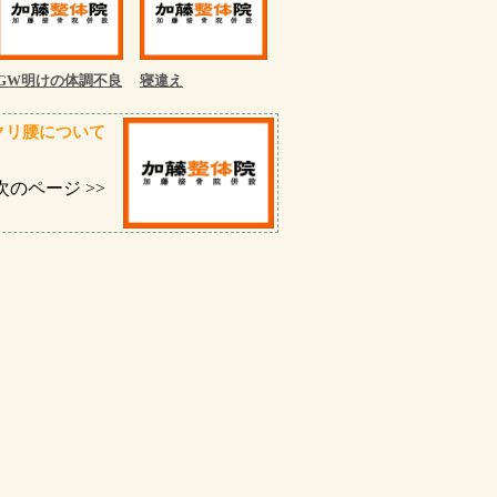
GW明けの体調不良
寝違え
クリ腰について
次のページ >>