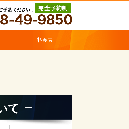
ス
料金表
いて