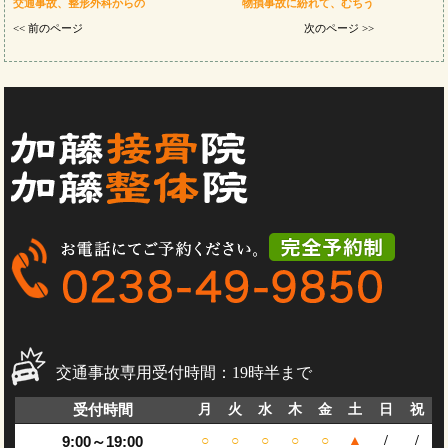
交通事故、整形外科からの
物損事故に紛れて、むちう
<< 前のページ
次のページ >>
交通事故専用受付時間：19時半まで
受付時間
月
火
水
木
金
土
日
祝
9:00～19:00
○
○
○
○
○
▲
/
/