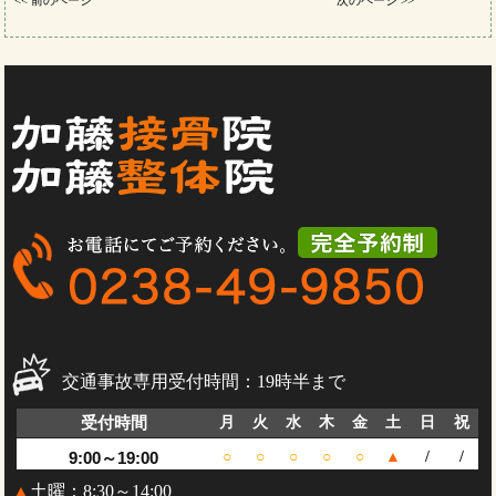
<< 前のページ
次のページ >>
交通事故専用受付時間：19時半まで
受付時間
月
火
水
木
金
土
日
祝
9:00～19:00
○
○
○
○
○
▲
/
/
▲
土曜：8:30～14:00