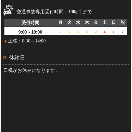
交通事故専用受付時間：19時半まで
受付時間
月
火
水
木
金
土
日
祝
9:00～19:00
○
○
○
○
○
▲
/
/
▲
土曜：8:30～14:00
休診日
日祝がお休みになります。