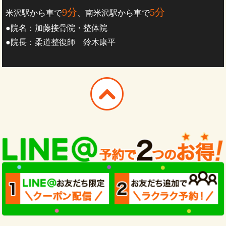
9分
5分
米沢駅から車で
、南米沢駅から車で
●院名：加藤接骨院・整体院
●院長：柔道整復師 鈴木康平