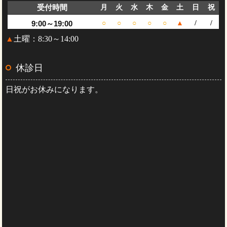
受付時間
月
火
水
木
金
土
日
祝
9:00～19:00
○
○
○
○
○
▲
/
/
▲
土曜：8:30～14:00
休診日
日祝がお休みになります。