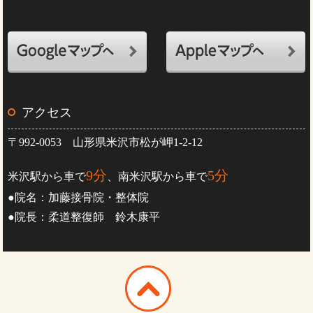
アクセス
〒992-0053 山形県米沢市松が岬1-2-12
9分
5分
米沢駅から車で
、南米沢駅から車で
●院名：加藤接骨院・整体院
●院長：柔道整復師 鈴木康平