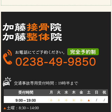
交通事故専用受付時間：19時半まで
受付時間
月
火
水
木
金
土
日
祝
9:00～19:00
○
○
○
○
○
▲
/
/
▲
土曜：8:30～14:00