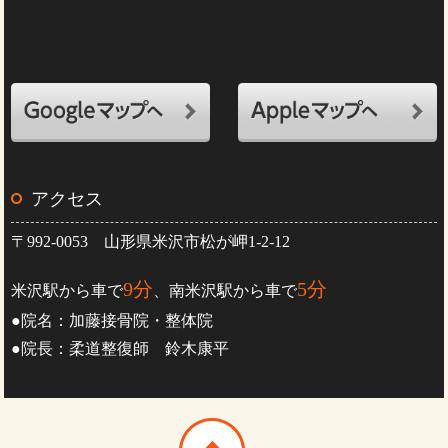
アクセス
〒992-0053 山形県米沢市松が岬1-2-12
9分
5分
米沢駅から車で
、南米沢駅から車で
●院名：加藤接骨院・整体院
●院長：柔道整復師 鈴木康平