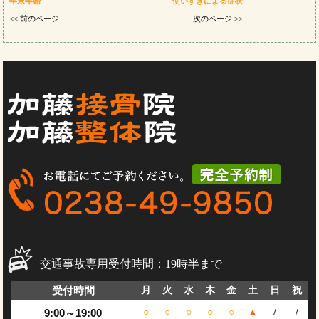
年末年始
使いすぎによる症状
<< 前のページ
次のページ >>
交通事故専用受付時間：19時半まで
受付時間
月
火
水
木
金
土
日
祝
9:00～19:00
○
○
○
○
○
▲
/
/