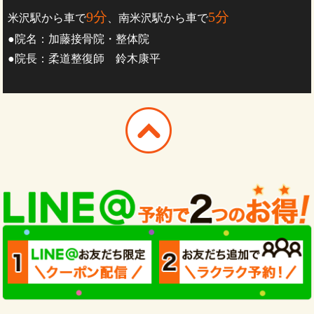
9分
5分
米沢駅から車で
、南米沢駅から車で
●院名：加藤接骨院・整体院
●院長：柔道整復師 鈴木康平