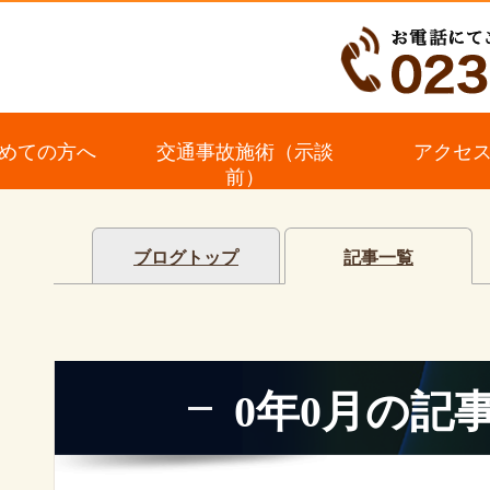
めての方へ
交通事故施術（示談
アクセ
前）
ブログトップ
記事一覧
0年0月の記