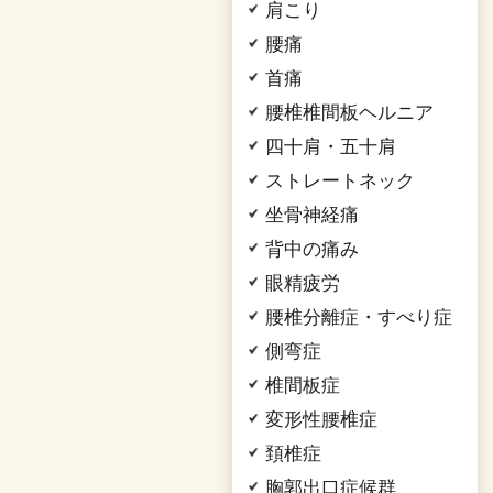
肩こり
腰痛
首痛
腰椎椎間板ヘルニア
四十肩・五十肩
ストレートネック
坐骨神経痛
背中の痛み
眼精疲労
腰椎分離症・すべり症
側弯症
椎間板症
変形性腰椎症
頚椎症
胸郭出口症候群