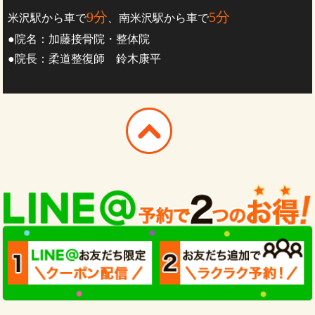
9分
5分
米沢駅から車で
、南米沢駅から車で
●院名：加藤接骨院・整体院
●院長：柔道整復師 鈴木康平