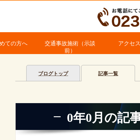
めての方へ
交通事故施術（示談
アクセ
前）
ブログトップ
記事一覧
0年0月の記