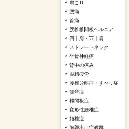
肩こり
腰痛
首痛
腰椎椎間板ヘルニア
四十肩・五十肩
ストレートネック
坐骨神経痛
背中の痛み
眼精疲労
腰椎分離症・すべり症
側弯症
椎間板症
変形性腰椎症
頚椎症
胸郭出口症候群