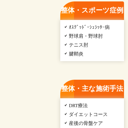
整体・スポーツ症例
ｵｽｸﾞｯﾄﾞ･ｼｭﾗｯﾀｰ病
野球肩・野球肘
テニス肘
腱鞘炎
整体・主な施術手法
DRT療法
ダイエットコース
産後の骨盤ケア