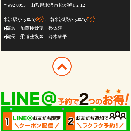
〒992-0053 山形県米沢市松が岬1-2-12
9分
5分
米沢駅から車で
、南米沢駅から車で
●院名：加藤接骨院・整体院
●院長：柔道整復師 鈴木康平