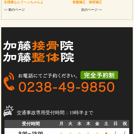
生理痛なんてへっちゃらよ
骨盤矯正、猫背矯正
<< 前のページ
次のページ >>
交通事故専用受付時間：19時半まで
受付時間
月
火
水
木
金
土
日
祝
9:00～19:00
○
○
○
○
○
▲
/
/