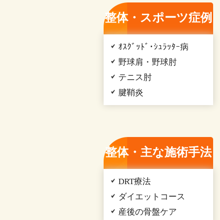
整体・スポーツ症例
ｵｽｸﾞｯﾄﾞ･ｼｭﾗｯﾀｰ病
野球肩・野球肘
テニス肘
腱鞘炎
整体・主な施術手法
DRT療法
ダイエットコース
産後の骨盤ケア