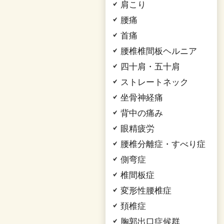
肩こり
腰痛
首痛
腰椎椎間板ヘルニア
四十肩・五十肩
ストレートネック
坐骨神経痛
背中の痛み
眼精疲労
腰椎分離症・すべり症
側弯症
椎間板症
変形性腰椎症
頚椎症
胸郭出口症候群