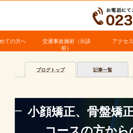
めての方へ
交通事故施術（示談
アクセ
前）
ブログトップ
記事一覧
小顔矯正、骨盤矯
コースの方から