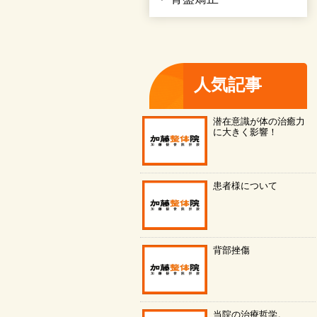
人気記事
潜在意識が体の治癒力
に大きく影響！
患者様について
背部挫傷
当院の治療哲学。