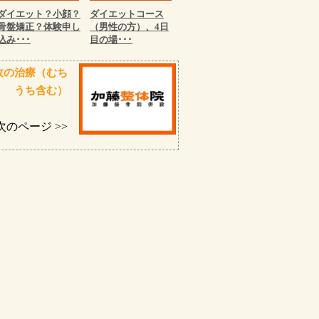
ダイエット？小顔？
ダイエットコース
骨盤矯正？体験申し
（男性の方）、4日
込み･･･
目の場･･･
故の治療（むち
うち含む）
次のページ >>