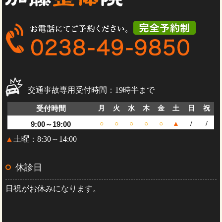
交通事故専用受付時間：19時半まで
受付時間
月
火
水
木
金
土
日
祝
9:00～19:00
○
○
○
○
○
▲
/
/
▲
土曜：8:30～14:00
休診日
日祝がお休みになります。